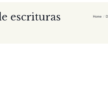
e escrituras
Home
D
s.