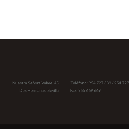
Nuestra Señora Valme, 45
Teléfono: 954 727 339 / 954 72
Dos Hermanas, Sevilla
Fax: 955 669 669