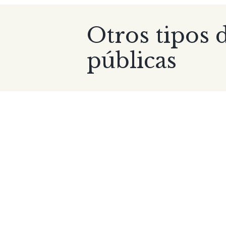
Otros tipos d
públicas
Agrupación de fincas.
Emancipación de menores
Obra nueva y división horizontal.
Renuncias de derechos hereditario
Segregación de fincas.
Obra nueva.
Etc.