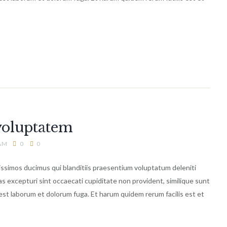
oluptatem
 AM
0
0
issimos ducimus qui blanditiis praesentium voluptatum deleniti
s excepturi sint occaecati cupiditate non provident, similique sunt
id est laborum et dolorum fuga. Et harum quidem rerum facilis est et