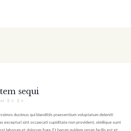
atem sequi
 AM
0
0
issimos ducimus qui blanditiis praesentium voluptatum deleniti
s excepturi sint occaecati cupiditate non provident, similique sunt
id est laborum et dolorum fuga. Et harum quidem rerum facilis est et