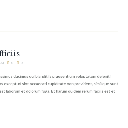
iciis
 AM
0
0
issimos ducimus qui blanditiis praesentium voluptatum deleniti
s excepturi sint occaecati cupiditate non provident, similique sunt
id est laborum et dolorum fuga. Et harum quidem rerum facilis est et