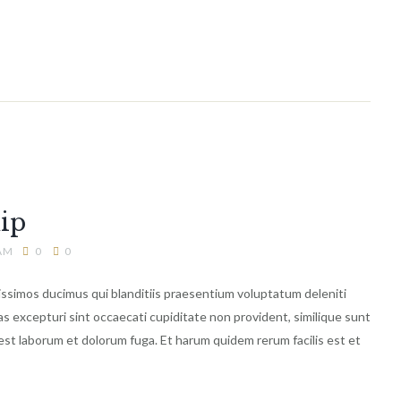
uip
 AM
0
0
issimos ducimus qui blanditiis praesentium voluptatum deleniti
s excepturi sint occaecati cupiditate non provident, similique sunt
id est laborum et dolorum fuga. Et harum quidem rerum facilis est et