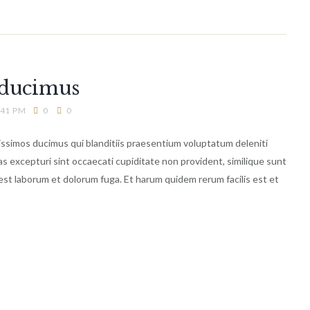
t ducimus
:41 PM
0
0
issimos ducimus qui blanditiis praesentium voluptatum deleniti
s excepturi sint occaecati cupiditate non provident, similique sunt
id est laborum et dolorum fuga. Et harum quidem rerum facilis est et