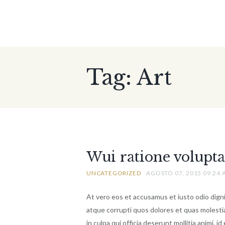
Tag: Art
Wui ratione volupt
UNCATEGORIZED
AGOSTO 07, 2015 09:24
At vero eos et accusamus et iusto odio dign
atque corrupti quos dolores et quas molestia
in culpa qui officia deserunt mollitia animi, 