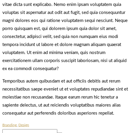
vitae dicta sunt explicabo. Nemo enim ipsam voluptatem quia
voluptas sit aspernatur aut odit aut fugit, sed quia consequuntur
magni dolores eos qui ratione voluptatem sequi nesciunt. Neque
porro quisquam est, qui dolorem ipsum quia dolor sit amet,
consectetur, adipisci velit, sed quia non numquam eius modi
tempora incidunt ut labore et dolore magnam aliquam quaerat
voluptatem. Ut enim ad minima veniam, quis nostrum
exercitationem ullam corporis suscipit laboriosam, nisi ut aliquid
ex ea commodi consequatur?
Temporibus autem quibusdam et aut officiis debitis aut rerum
necessitatibus saepe eveniet ut et voluptates repudiandae sint et
molestiae non recusandae. Itaque earum rerum hic tenetur a
sapiente delectus, ut aut reiciendis voluptatibus maiores alias
consequatur aut perferendis doloribus asperiores repellat.
Branding
,
Design