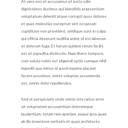
At vero eos et accusamus et iusto odio
dignissimos ducimus qui blanditiis praesentium
voluptatum deleniti atque corrupti quos dolores
et quas molestias excepturi sint occaecati
cupiditate non provident, similique sunt in culpa
qui officia deserunt mollitia animi, id est laborum
et dolorum fuga. Et harum quidem rerum facilis
est et expedita distinctio. Nam libero tempore,
cum soluta nobis est eligendi optio cumque nihil
impedit quo minus id quod maxime placeat
facere possimus, omnis voluptas assumenda
est, omnis dolor repellendus.
Sed ut perspiciatis unde omnis iste natus error
sit voluptatem accusantium doloremque
laudantium, totam rem aperiam, eaque ipsa quae
ab illo inventore veritatis et quasi architecto