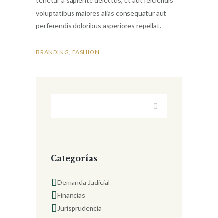
tenetur a sapiente delectus, ut aut reiciendis
voluptatibus maiores alias consequatur aut
perferendis doloribus asperiores repellat.
BRANDING
,
FASHION
Categorías
Demanda Judicial
Financias
Jurisprudencia